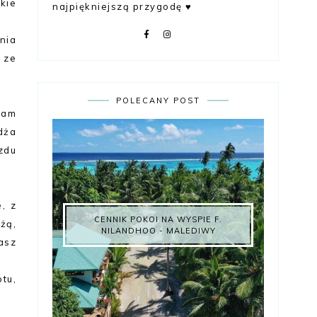
kie
najpiękniejszą przygodę ♥
nia
 ze
POLECANY POST
iam
dża
zdu
, z
CENNIK POKOI NA WYSPIE F.
żą,
NILANDHOO - MALEDIWY
asz
otu,