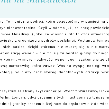
a. To magiczna podróż, która pozostać ma w pamięci na c
być niepowtarzalna. Czyli wiadomo już, co chcę powiedzie
aśnie Malediwy :) Jako, że wiosna i lato to czas wzmożon
związku z organizacją podróży poślubnej. Postanowiłam wy
ich pakiet, dzięki któremu nie muszą się o nic martw
 organizację wesela - nie ma się za bardzo głowy do biega
, w którym: w miarę możliwości wspomagam szukanie przelo
iczną motorówkę, która zawozi Was na wyspę, noclegi wra
 kolację na plaży oraz szereg dodatkowych atrakcji wra
korzystam ze strony skyscanner.pl. Wylot z Warszawy/Krak
, Berlin, Londyn, gdyż czasami z tych miast ceny są tańsze n
odniej granicy czasem bliżej nam do sąsiadów niż do włas