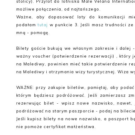
stolicy). Przylot do lotniska Male Velana Internat
możliwe połączenia, od najtańszego.
Ważne, aby dopasować loty do komunikacji mie
podałam
tutaj
w punkcie 3. Jeśli masz trudności ze
mną - pomogę.
Bilety goście bukują we własnym zakresie i dale
ważny voucher (potwierdzenie rezerwacji) , który 
na Malediwy, powinien mieć takie potwierdzenie rez
na Malediwy i otrzymania wizy turystycznej. Wiza wy
WAŻNE: przy zakupie biletów, pamiętaj, aby podać
którym będziesz podróżować. Jeśli zamierzasz zm
rezerwując bilet - wpisz nowe nazwisko, nawet, j
podróżować na starym paszporcie - podaj na bileci
Jeśli kupisz bilety na nowe nazwisko, a paszport bę
nie pomoże certyfikat małżeństwa.