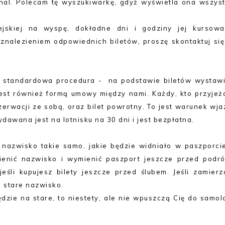
ional. Polecam tę wyszukiwarkę, gdyż wyświetla ona wszyst
jskiej na wyspę, dokładne dni i godziny jej kursowa
 znalezieniem odpowiednich biletów, proszę skontaktuj się
j - standardowa procedura - na podstawie biletów wystaw
jest również formą umowy między nami. Każdy, kto przyjeż
erwacji ze sobą, oraz bilet powrotny. To jest warunek wja
dawana jest na lotnisku na 30 dni i jest bezpłatna.
 nazwisko takie samo, jakie będzie widniało w paszporcie
ienić nazwisko i wymienić paszport jeszcze przed podró
eśli kupujesz bilety jeszcze przed ślubem. Jeśli zamierz
e stare nazwisko.
dzie na stare, to niestety, ale nie wpuszczą Cię do samol