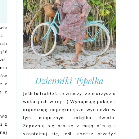
ałe
ć -
ych
jść
ić.
nia
tów
Dzienniki Typelka
z z
z z
Jeśli tu trafiłeś, to znaczy, że marzysz o
wakacjach w raju :) Wynajmuję pokoje i
organizuję najpiękniejsze wycieczki w
owa
tym magicznym zakątku świata.
iż z
Zapoznaj się proszę z moją ofertą i
nej
skontaktuj się, jeśli chcesz przeżyć