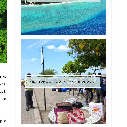
a w
NILANDHOO - ODKRYWANIE OKOLICY
yś).
pl,
 to
pie