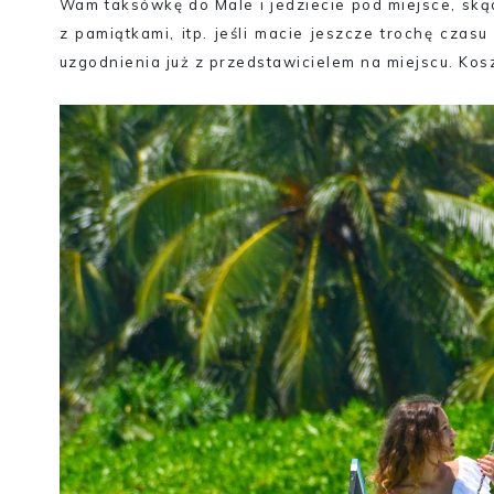
Wam taksówkę do Male i jedziecie pod miejsce, ską
z pamiątkami, itp. jeśli macie jeszcze trochę czasu
uzgodnienia już z przedstawicielem na miejscu. Koszt