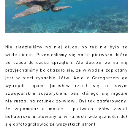
Nie siedzieliśmy na niej długo, bo też nie było za
wiele cienia. Przenieśliśmy się na ta pierwsza, która
od czasu do czasu sprzątam. Ale dobrze, że na nią
przyjechaliśmy bo okazało się, że w wodzie zaplątany
jest w sieci rybackie żółw. Ania z Grzegorzem go
wytropili, ojciec Jarosław rzucił się ze swym
szwajcarskim scyzorykiem, bez którego się nigdzie
nie rusza, na ratunek żółwiowi. Był tak zaaferowany,
że zapomniał o masce i pletwach. żółw został
bohatersko uratowany a w ramach wdzięczności dał
się obfotografować ze wszystkich stron!