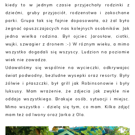
kiedy to w jednym czasie przyjechały rodzinki z
dziećmi, gruby przyjaciół, rodzenstwa i zakochane
parki. Grupa tak się fajnie dopasowała, aż żal było
żegnać opuszczajacych nas kolejnych osobników. Jak
jedna wielka rodzina. Był ojciec Jarosław, ciotki,
wujki, szwagier z dronem :-) W róznym wieku, a mimo
wszystko dogadali się wszyscy. Ludzion na poziomie
wiek nie zawadza.
Udawaliśmy się wspólnie na wycieczki, odkrywajac
świat podwodny, bezludne wysepki oraz resorty. Były
żólwie i płaszczki, był grill jak Robinsonowie i były
luksusy. Mam wrażenie, że zdjecia jak zwykle nie
oddaja wszystkiego. Brakuje osób, sytuacji i miejsc.
Mimo wszystko - dzielę się tym, co mam. Kilka zdjęć
mam też od Iwony oraz Jarka z Ola.