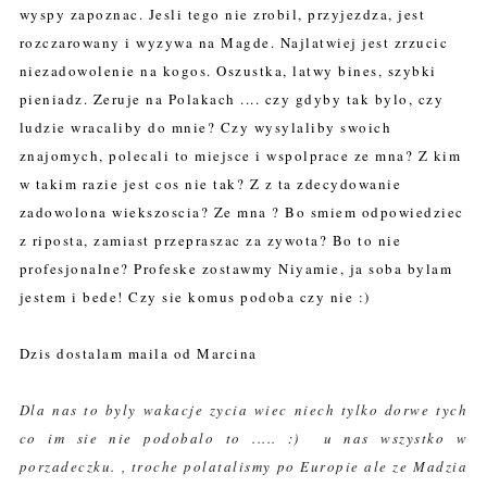
wyspy zapoznac. Jesli tego nie zrobil, przyjezdza, jest
rozczarowany i wyzywa na Magde. Najlatwiej jest zrzucic
niezadowolenie na kogos. Oszustka, latwy bines, szybki
pieniadz. Zeruje na Polakach .... czy gdyby tak bylo, czy
ludzie wracaliby do mnie? Czy wysylaliby swoich
znajomych, polecali to miejsce i wspolprace ze mna? Z kim
w takim razie jest cos nie tak? Z z ta zdecydowanie
zadowolona wiekszoscia? Ze mna ? Bo smiem odpowiedziec
z riposta, zamiast przepraszac za zywota? Bo to nie
profesjonalne? Profeske zostawmy Niyamie, ja soba bylam
jestem i bede! Czy sie komus podoba czy nie :)
Dzis dostalam maila od Marcina
Dla nas to byly wakacje zycia wiec niech tylko dorwe tych
co im sie nie podobalo to ..... :) u nas wszystko w
porzadeczku. , troche polatalismy po Europie ale ze Madzia