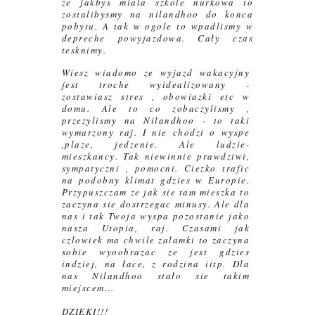
ze jakbys miala szkole nurkowa to 
zostalibysmy na nilandhoo do konca 
pobytu. 
A tak w ogole to wpadlismy w 
depreche powyjazdowa. Cały czas 
tesknimy.
Wiesz wiadomo ze wyjazd wakacyjny 
jest troche wyidealizowany - 
zostawiasz stres , obowiazki etc w 
domu. Ale to co zobaczylismy , 
przezylismy na Nilandhoo - to taki 
wymarzony raj. I nie chodzi o wyspe 
,plaze, jedzenie. Ale ludzie- 
mieszkancy. Tak niewinnie prawdziwi, 
sympatyczni , pomocni. Ciezko trafic 
na podobny klimat gdzies w Europie. 
Przypuszczam ze jak sie tam mieszka to 
zaczyna sie dostrzegac minusy. Ale dla 
nas i tak Twoja wyspa pozostanie jako 
nasza Utopia, raj. Czasami jak 
czlowiek ma chwile zalamki to zaczyna 
sobie wyoobrazac ze jest gdzies 
indziej, na łace, z rodzina iitp. Dla 
nas Nilandhoo stało sie takim 
miejscem...
DZIEKI!!!