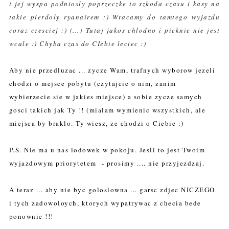
i jej wyspa podniosly poprzeczke to szkoda czasu i kasy na
takie pierdoly ryanairem :) Wracamy do tamtego wyjazdu
coraz czesciej :) (...)
Tutaj jakos chlodno i pieknie nie jest
wcale :) Chyba czas do CIebie leciec :)
Aby nie przedluzac ... zycze Wam, trafnych wyborow jezeli
chodzi o mejsce pobytu (czytajcie o nim, zanim
wybierzecie sie w jakies miejsce) a sobie zycze samych
gosci takich jak Ty !! (mialam wymienic wszystkich, ale
miejsca by braklo. Ty wiesz, ze chodzi o Ciebie :)
P.S. Nie ma u nas lodowek w pokoju. Jesli to jest Twoim
wyjazdowym priorytetem - prosimy .... nie przyjezdzaj.
A teraz ... aby nie byc goloslowna ... garsc zdjec NICZEGO
i tych zadowoloych, ktorych wypatrywac z checia bede
ponownie !!!