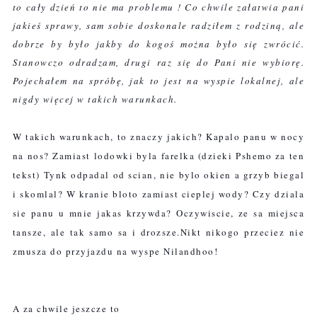
to cały dzień to nie ma problemu ! Co chwile załatwia pani
jakieś sprawy, sam sobie doskonale radziłem z rodziną, ale
dobrze by było jakby do kogoś można było się zwrócić.
Stanowczo odradzam, drugi raz się do Pani nie wybiorę.
Pojechałem na spróbę, jak to jest na wyspie lokalnej, ale
nigdy więcej w takich warunkach.
W takich warunkach, to znaczy jakich? Kapalo panu w nocy
na nos? Zamiast lodowki byla farelka (dzieki Pshemo za ten
tekst) Tynk odpadal od scian, nie bylo okien a grzyb biegal
i skomlal? W kranie bloto zamiast cieplej wody? Czy dziala
sie panu u mnie jakas krzywda? Oczywiscie, ze sa miejsca
tansze, ale tak samo sa i drozsze.Nikt nikogo przeciez nie
zmusza do przyjazdu na wyspe Nilandhoo!
A za chwile jeszcze to