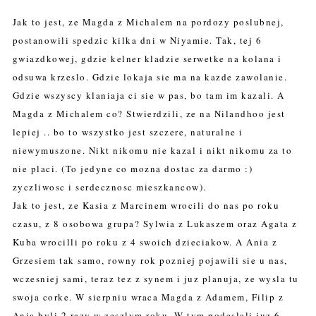
Jak to jest, ze Magda z Michalem na pordozy poslubnej,
postanowili spedzic kilka dni w Niyamie. Tak, tej 6
gwiazdkowej, gdzie kelner kladzie serwetke na kolana i
odsuwa krzeslo. Gdzie lokaja sie ma na kazde zawolanie.
Gdzie wszyscy klaniaja ci sie w pas, bo tam im kazali. A
Magda z Michalem co? Stwierdzili, ze na Nilandhoo jest
lepiej .. bo to wszystko jest szczere, naturalne i
niewymuszone. Nikt nikomu nie kazal i nikt nikomu za to
nie placi. (To jedyne co mozna dostac za darmo :)
zyczliwosc i serdecznosc mieszkancow).
Jak to jest, ze Kasia z Marcinem wrocili do nas po roku
czasu, z 8 osobowa grupa? Sylwia z Lukaszem oraz Agata z
Kuba wrocilli po roku z 4 swoich dzieciakow. A Ania z
Grzesiem tak samo, rowny rok pozniej pojawili sie u nas,
wczesniej sami, teraz tez z synem i juz planuja, ze wysla tu
swoja corke. W sierpniu wraca Magda z Adamem, Filip z
Ania byli 2 razy w zeszlym roku, W tym podeslali juz 6