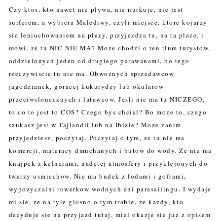
Czy ktos, kto nawet nie plywa, nie nurkuje, nie jest
surferem, a wybiera Malediwy, czyli miejsce, ktore kojarzy
sie leniuchowaniem na plazy, przyjezdza tu, na ta plaze, i
mowi, ze tu NIC NIE MA? Moze chodzi o ten tlum turystow,
oddzielonych jeden od drugiego parawanami, bo tego
rzeczywiscie tu nie ma. Obwoznych sprzedawcow
jagodzianek, goracej kukurydzy lub okularow
przeciwslonecznych i latawcow. J
esli nie ma tu NICZEGO,
to co to jest to COS? Czego bys chcial? Bo moze to, czego
szukasz jest w Tajlandii lub na Ibizie? Moze zanim
przyjedziesz, poczytaj. Poczytaj o tym, ze tu nie ma
komercji, materacy dmuchanych i butow do wody. Ze nie ma
knajpek z kelnerami, nadetej atmosfery i przyklejonych do
twarzy usmiechow. Nie ma budek z lodami i goframi,
wypozyczalni rowerkow wodnych ani parasailingu. I wydaje
mi sie, ze na tyle glosno o tym trabie, ze kazdy, kto
decyduje sie na przyjazd tutaj, mial okazje sie juz z opisem