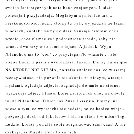
swoich fantastycznych nota bene znajomych. Ludzie
polecaja i przyjezdzaja. Moglabym wymieniac tak w
nieskonczonosc, ludzi, ktorzy tu byli, wyjezdzali ze lzami
w oczach, kontakt mamy do dzis. Szukaja biletow, chca
wrocic, chca zlamac swa podroznicza zasade, zeby nie
wracac dwa razy w to samo miejsce. A jednak. Wypa
Nilandhoo ma to "cos" co przyciaga. No wlasnie ... ale
kogo? Ludzi z pasja i wyobraznia. Takich, ktorzy na wyspie
NA KTOREJ NIC NIE MA, potrafia znalezc cos, co w szarej
rzeczywistosci nie pozwala sie skupic na niczym, wracaja
myslami, ogladaja zdjecia, zagladaja do mnie na strone,
wyczekuja zdjec, filmow, ktore zabiora ich choc na chwile
tu, na Nilandhoo. Takich jak Zuze I krzysia, ktorzy na
wiesc o tym, ze wycieczki nie bedzie, bo za bardzo wieje -
pozyczaja deski od lokalesow i ida na kite'a i windsurfing.
Ludzie, ktorzy potrafia sobie zorgaizowac sami czas! A nie
czekaja, az Magda zrobi to za nich.