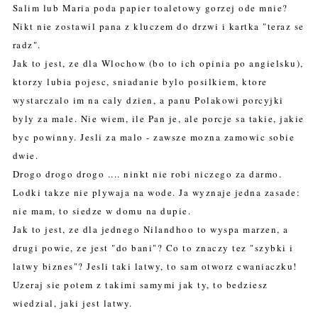
Salim lub Maria poda papier toaletowy gorzej ode mnie?
Nikt nie zostawil pana z kluczem do drzwi i kartka "teraz se
radz".
Jak to jest, ze dla Wlochow (bo to ich opinia po angielsku),
ktorzy lubia pojesc, sniadanie bylo posilkiem, ktore
wystarczalo im na caly dzien, a panu Polakowi porcyjki
byly za male. Nie wiem, ile Pan je, ale porcje sa takie, jakie
byc powinny. Jesli za malo - zawsze mozna zamowic sobie
dwie.
Drogo drogo drogo .... ninkt nie robi niczego za darmo.
Lodki takze nie plywaja na wode. Ja wyznaje jedna zasade:
nie mam, to siedze w domu na dupie.
Jak to jest, ze dla jednego Nilandhoo to wyspa marzen, a
drugi powie, ze jest "do bani"? Co to znaczy tez "szybki i
latwy biznes"? Jesli taki latwy, to sam otworz cwaniaczku!
Uzeraj sie potem z takimi samymi jak ty, to bedziesz
wiedzial, jaki jest latwy.