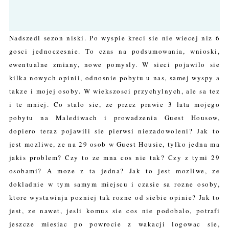
Nadszedl sezon niski. Po wyspie kreci sie nie wiecej niz 6
gosci jednoczesnie. To czas na podsumowania, wnioski,
ewentualne zmiany, nowe pomysly. W sieci pojawilo sie
kilka nowych opinii, odnosnie pobytu u nas, samej wyspy a
takze i mojej osoby. W wiekszosci przychylnych, ale sa tez
i te mniej. Co stalo sie, ze przez prawie 3 lata mojego
pobytu na Malediwach i prowadzenia Guest Housow,
dopiero teraz pojawili sie pierwsi niezadowoleni? Jak to
jest mozliwe, ze na 29 osob w Guest Housie, tylko jedna ma
jakis problem? Czy to ze mna cos nie tak? Czy z tymi 29
osobami? A moze z ta jedna? Jak to jest mozliwe, ze
dokladnie w tym samym miejscu i czasie sa rozne osoby,
ktore wystawiaja pozniej tak rozne od siebie opinie? Jak to
jest, ze nawet, jesli komus sie cos nie podobalo, potrafi
jeszcze miesiac po powrocie z wakacji logowac sie,