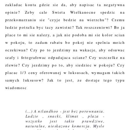
zakladac konta gdzie sie da, aby napisac ta negatywna
opinie? Zeby cale Swieta Wielkanocne spedzic na
przekomarzaniu sie "czyje bedzie na wierzchu"? Czemu
ludzie potrafia byc tacy zawistni? Tak roszczeniowi? Bo ja
place to mi sie nalezy, a jak nie podoba mi sie kolor scian
w pokoju, to zadam rabatu bo pokoj nie spelnia moich
oczekiwan? Czy po to jezdzimy na wakacje, aby odsuwac
szafy i fotografowac odpadajaca sciane? Czy uszczelke na
zlewie? Czy jezdzimy po to, aby siedziec w pokoju? Czy
placac 1/3 ceny oferowanej w luksusach, wymagam takich
samych luksusow? Jak to jest, ze dostaje tego typu
wiadomosc
(...) A nilandhoo - jest bez porownania. 
Ludzie , snacki, klimat , plaza - 
wszystko jest takie prawdziwe, 
naturalne, nieskazone komercja. 
Mysle 