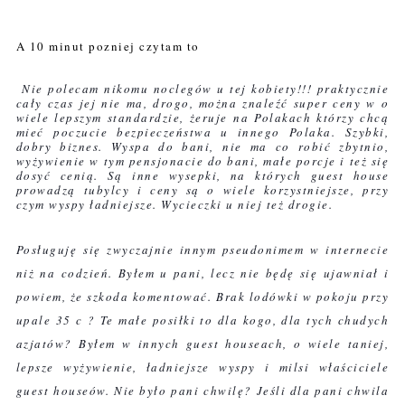
A 10 minut pozniej czytam to
Nie polecam nikomu noclegów u tej kobiety!!! praktycznie
cały czas jej nie ma, drogo, można znaleźć super ceny w o
wiele lepszym standardzie, żeruje na Polakach którzy chcą
mieć poczucie bezpieczeństwa u innego Polaka. Szybki,
dobry biznes. Wyspa do bani, nie ma co robić zbytnio,
wyżywienie w tym pensjonacie do bani, małe porcje i też się
dosyć cenią. Są inne wysepki, na których guest house
prowadzą tubylcy i ceny są o wiele korzystniejsze, przy
czym wyspy ładniejsze. Wycieczki u niej też drogie.
Posługuję się zwyczajnie innym pseudonimem w internecie
niż na codzień. Byłem u pani, lecz nie będę się ujawniał i
powiem, że szkoda komentować. Brak lodówki w pokoju przy
upale 35 c ? Te małe posiłki to dla kogo, dla tych chudych
azjatów? Byłem w inny
ch guest houseach, o wiele taniej,
lepsze wyżywienie, ładniejsze wyspy i milsi właściciele
guest houseów. Nie było pani chwilę? Jeśli dla pani chwila