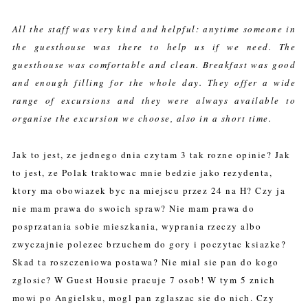
All the staff was very kind and helpful: anytime someone in 
the guesthouse was there to help us if we need. The 
guesthouse was comfortable and clean. Breakfast was good 
and enough filling for the whole day. They offer a wide 
range of excursions and they were always available to 
organise the excursion we choose, also in a short time.
Jak to jest, ze jednego dnia czytam 3 tak rozne opinie? Jak
to jest, ze Polak traktowac mnie bedzie jako rezydenta,
ktory ma obowiazek byc na miejscu przez 24 na H? Czy ja
nie mam prawa do swoich spraw? Nie mam prawa do
posprzatania sobie mieszkania, wyprania rzeczy albo
zwyczajnie polezec brzuchem do gory i poczytac ksiazke?
Skad ta roszczeniowa postawa? Nie mial sie pan do kogo
zglosic? W Guest Housie pracuje 7 osob! W tym 5 znich
mowi po Angielsku, mogl pan zglaszac sie do nich. Czy